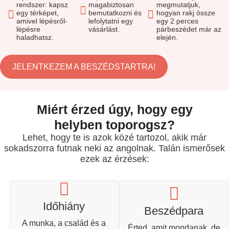
rendszer: kapsz
magabiztosan
megmutatjuk,
egy térképet,
bemutatkozni és
hogyan rakj össze
amivel lépésről-
lefolytatni egy
egy 2 perces
lépésre
vásárlást.
párbeszédet már az
haladhatsz.
elején.
JELENTKEZEM A BESZÉDSTARTRA!
Miért érzed úgy, hogy egy
helyben toporogsz?
Lehet, hogy te is azok közé tartozol, akik már
sokadszorra futnak neki az angolnak. Talán ismerősek
ezek az érzések:
Időhiány
Beszédpara
A munka, a család és a
Érted, amit mondanak, de