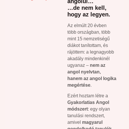
angolul…
…de nem kell,
hogy az legyen.
Az elmúlt 20 évben
több országban, több
mint 15 nemzetiségű
diákot tanítottam, és
rájöttem: a legnagyobb
akadály mindenkinél
ugyanaz –
nem az
angol nyelvtan,
hanem az angol logika
megértése
.
Ezért hoztam létre a
Gyakorlatias Angol
módszert
: egy olyan
tanulási rendszert,
amivel
magyarul
gondolkodó tanulók