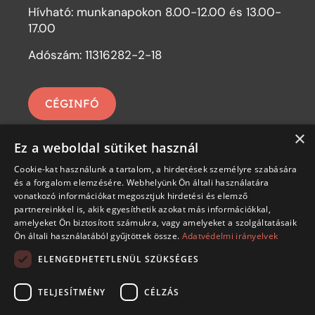
Hívható: munkanapokon 8.00-12.00 és 13.00-
17.00
Adószám: 11316282-2-18
CÉGINFÓ
×
Ez a weboldal sütiket használ
Cookie-kat használunk a tartalom, a hirdetések személyre szabására
és a forgalom elemzésére. Webhelyünk Ön általi használatára
vonatkozó információkat megosztjuk hirdetési és elemző
partnereinkkel is, akik egyesíthetik azokat más információkkal,
amelyeket Ön biztosított számukra, vagy amelyeket a szolgáltatásaik
Ön általi használatából gyűjtöttek össze.
Adatvédelmi irányelvek
ELENGEDHETETLENÜL SZÜKSÉGES
TELJESÍTMÉNY
CÉLZÁS