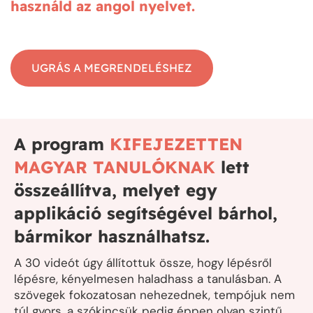
használd az angol nyelvet.
UGRÁS A MEGRENDELÉSHEZ
A program
KIFEJEZETTEN
MAGYAR TANULÓKNAK
lett
összeállítva, melyet egy
applikáció segítségével bárhol,
bármikor használhatsz.
A 30 videót úgy állítottuk össze, hogy lépésről
lépésre, kényelmesen haladhass a tanulásban. A
szövegek fokozatosan nehezednek, tempójuk nem
túl gyors, a szókincsük pedig éppen olyan szintű,