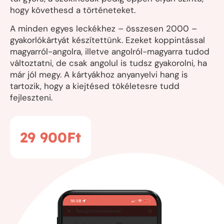
hogy követhesd a történeteket.
A minden egyes leckékhez – összesen 2000 –
gyakorlókártyát készítettünk. Ezeket koppintással
magyarról-angolra, illetve angolról-magyarra tudod
változtatni, de csak angolul is tudsz gyakorolni, ha
már jól megy. A kártyákhoz anyanyelvi hang is
tartozik, hogy a kiejtésed tökéletesre tudd
fejleszteni.
29 900
Ft