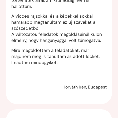
történetek által, amikről eddig nem is
hallottam.
A vicces rajzokkal és a képekkel sokkal
hamarabb megtanultam az új szavakat a
szószedetből.
A változatos feladatok megoldásainál külön
élmény, hogy hanganyaggal volt támogatva.
Mire megoldottam a feladatokat, már
majdnem meg is tanultam az adott leckét.
Imádtam mindegyiket.
Horváth Irén, Budapest