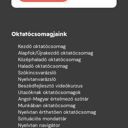
Oktatócsomagjaink
Kezdő oktatócsomag
Alapfok/Újrakezdő oktatócsomag
Középhaladó oktatócsomag
Haladó oktatócsomag
Szókincsvarázsló
Nyelvtanvarázsló
Beszédfejlesztő videókurzus
Utazóknak oktatócsomagok
Angol-Magyar értelmező szótár
Munkában oktatócsomag
Nyelvtan érthetően oktatócsomag
Szituációs mondattár
Nyelvtan navigátor