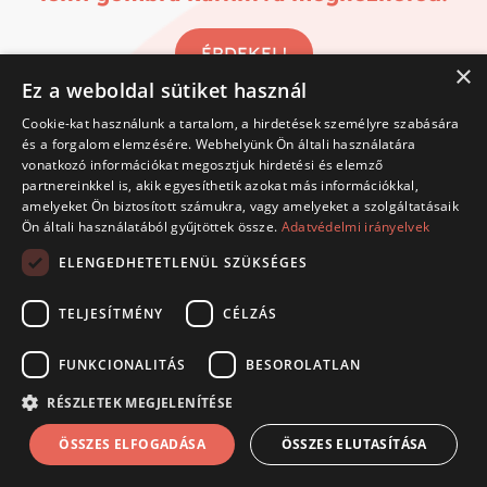
ÉRDEKEL!
×
Ez a weboldal sütiket használ
nap
óra
perc
msp
Cookie-kat használunk a tartalom, a hirdetések személyre szabására
és a forgalom elemzésére. Webhelyünk Ön általi használatára
vonatkozó információkat megosztjuk hirdetési és elemző
partnereinkkel is, akik egyesíthetik azokat más információkkal,
amelyeket Ön biztosított számukra, vagy amelyeket a szolgáltatásaik
Ön általi használatából gyűjtöttek össze.
Adatvédelmi irányelvek
ÁSZF
Adatkezelési tájékoztató
ELENGEDHETETLENÜL SZÜKSÉGES
TELJESÍTMÉNY
CÉLZÁS
FUNKCIONALITÁS
BESOROLATLAN
RÉSZLETEK MEGJELENÍTÉSE
ÖSSZES ELFOGADÁSA
ÖSSZES ELUTASÍTÁSA