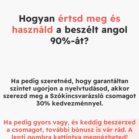
Hogyan
értsd meg és
használd
a beszélt angol
90%-át?
Ha pedig szeretnéd, hogy garantáltan
szintet ugorjon a nyelvtudásod, akkor
szerezd meg a Szókincsvarázsló csomagot
30% kedvezménnyel.
Ha pedig gyors vagy, és keddig beszerzed
a csomagot, további bónusz is vár rád. A
lenti gombra kattintva megnézheted!