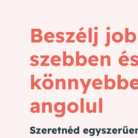
Beszélj jo
szebben é
könnyebb
angolul
Szeretnéd egyszerűe