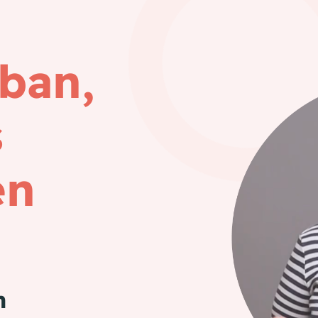
bban,
s
en
n