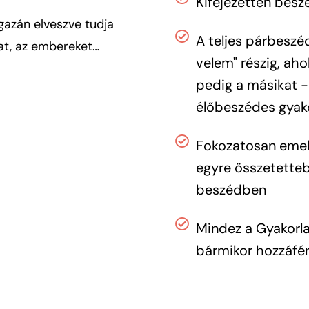
Kifejezetten beszé
igazán elveszve tudja
A teljes párbeszé
kat, az embereket…
velem" részig, aho
pedig a másikat -
élőbeszédes gyak
Fokozatosan emel
egyre összetettebb
beszédben
Mindez a Gyakorla
bármikor hozzáfér