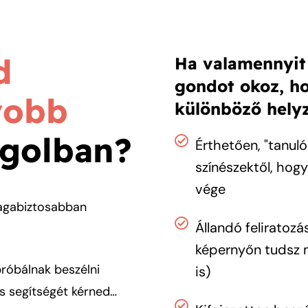
d
Ha valamennyit 
gondot okoz, h
yobb
különböző helyz
ngolban?
Érthetően, "tanuló
színészektől, hogy
vége
magabiztosabban
Állandó feliratoz
képernyőn tudsz 
róbálnak beszélni
is)
ás segítségét kérned…