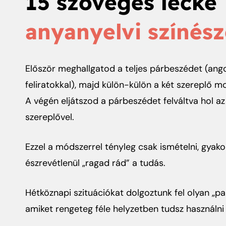
15 szöveges lecke
anyanyelvi színés
Először meghallgatod a teljes párbeszédet (ang
feliratokkal), majd külön-külön a két szereplő m
A végén eljátszod a párbeszédet felváltva hol az
szereplővel.
Ezzel a módszerrel tényleg csak ismételni, gyakoro
észrevétlenül „ragad rád” a tudás.
Hétköznapi szituációkat dolgoztunk fel olyan „p
amiket rengeteg féle helyzetben tudsz használni 