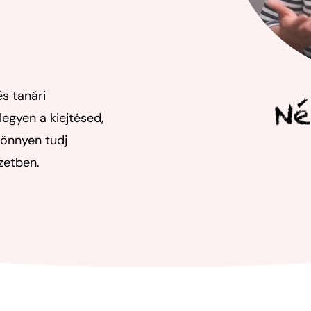
és tanári
egyen a kiejtésed,
könnyen tudj
zetben.