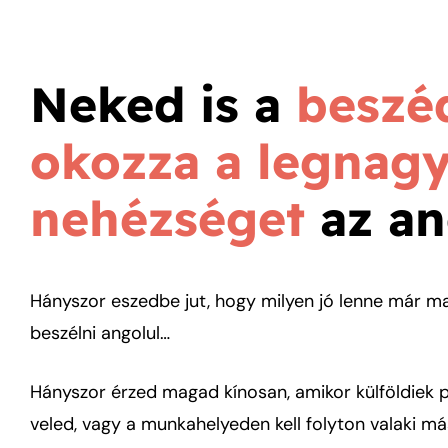
Neked is a
beszé
okozza a legnag
nehézséget
az a
Hányszor eszedbe jut, hogy milyen jó lenne már 
beszélni angolul…
Hányszor érzed magad kínosan, amikor külföldiek p
veled, vagy a munkahelyeden kell folyton valaki m