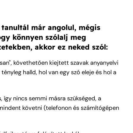
tanultál már angolul, mégis
ogy könnyen szólalj meg
etekben, akkor ez neked szól:
san", követhetően kiejtett szavak anyanyelvi
 tényleg halld, hol van egy szó eleje és hol a
ás, így nincs semmi másra szükséged, a
mindent követni (telefonon és számítógépen