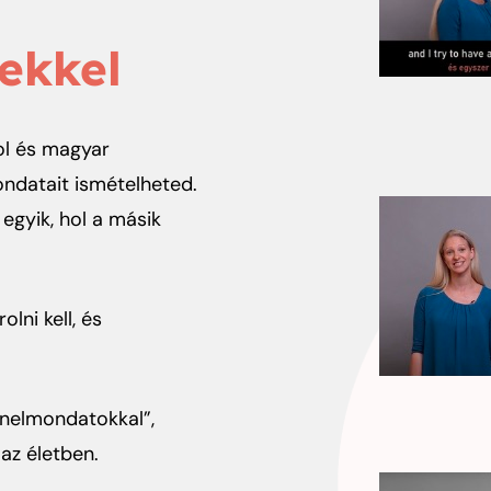
zekkel
ol és magyar
ondatait ismételheted.
 egyik, hol a másik
lni kell, és
anelmondatokkal”,
az életben.