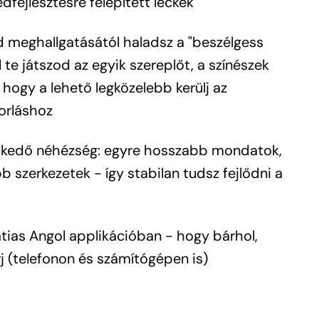
dfejlesztésre felépített leckék
d meghallgatásától haladsz a "beszélgess
l te játszod az egyik szereplőt, a színészek
 hogy a lehető legközelebb kerülj az
orláshoz
kedő néhézség: egyre hosszabb mondatok,
 szerkezetek - így stabilan tudsz fejlődni a
tias Angol applikációban - hogy bárhol,
j (telefonon és számítógépen is)