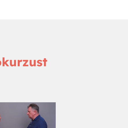
ókurzust