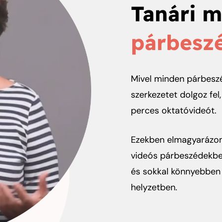
Tanári 
párbesz
Mivel minden párbeszé
szerkezetet dolgoz fe
perces oktatóvideót.
Ezekben elmagyarázom
videós párbeszédekben 
és sokkal könnyebben 
helyzetben.