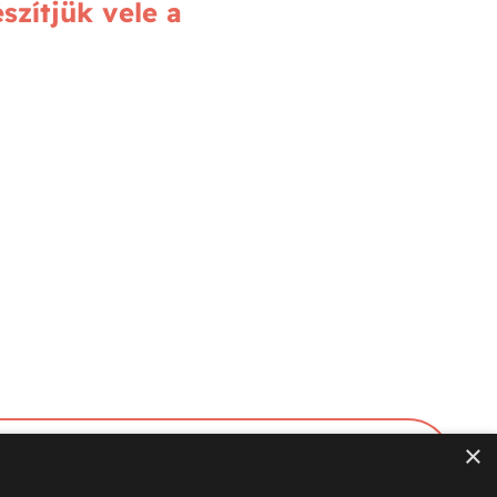
szítjük vele a
×