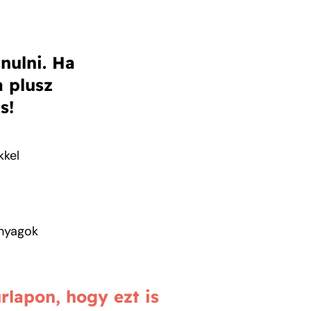
nulni. Ha
a plusz
s!
kkel
nyagok
űrlapon, hogy ezt is