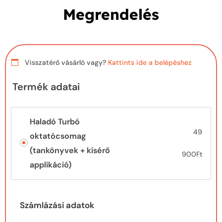
Megrendelés
Visszatérő vásárló vagy?
Kattints ide a belépéshez
Termék adatai
Haladó Turbó
49
oktatócsomag
(tankönyvek + kísérő
900
Ft
applikáció)
Számlázási adatok