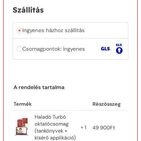
Szállítás
Ingyenes házhoz szállítás
Csomagpontok:
ingyenes
A rendelés tartalma
Termék
Részösszeg
Haladó Turbó
oktatócsomag
× 1
49 900
Ft
(tankönyvek +
kísérő applikáció)