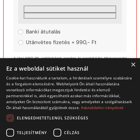
Banki átutalás
Utánvétes fizetés + 990,- Ft
A Vasi NIKO Kft. székhelyének országa és országkódja: Magyarország
×
(HU).
Ez a weboldal sütiket használ
Cím: 9700 Szombathely, Deák F. út 29.
Cookie-kat használunk a tartalom, a hirdetések személyre szabására
Adószám: 11316282-2-18
és a forgalom elemzésére. Webhelyünk Ön általi használatára
Email: info@gyakorlatias-angol.hu
vonatkozó információkat megosztjuk hirdetési és elemző
Céginfo
partnereinkkel is, akik egyesíthetik azokat más információkkal,
amelyeket Ön biztosított számukra, vagy amelyeket a szolgáltatásaik
A személyes adatokat a rendelés feldolgozásához, a weboldalon
Ön általi használatából gyűjtöttek össze.
Adatvédelmi irányelvek
történő vásárlási élmény fenntartásához és más célokra használjuk,
ELENGEDHETETLENÜL SZÜKSÉGES
melyeket az
Adatkezelési tájékoztató
tartalmaz.
TELJESÍTMÉNY
CÉLZÁS
MEGRENDELÉS 49 900FT