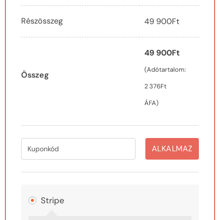
Részösszeg
49 900
Ft
49 900
Ft
(Adótartalom:
Összeg
2 376
Ft
ÁFA)
ALKALMAZ
Stripe