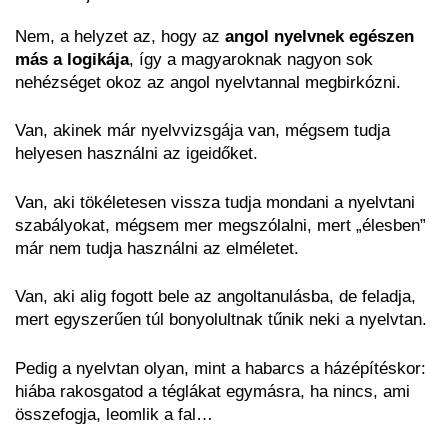
Nem, a helyzet az, hogy az
angol nyelvnek egészen
más a logikája
, így a magyaroknak nagyon sok
nehézséget okoz az angol nyelvtannal megbirkózni.
Van, akinek már nyelvvizsgája van, mégsem tudja
helyesen használni az igeidőket.
Van, aki tökéletesen vissza tudja mondani a nyelvtani
szabályokat, mégsem mer megszólalni, mert „élesben”
már nem tudja használni az elméletet.
Van, aki alig fogott bele az angoltanulásba, de feladja,
mert egyszerűen túl bonyolultnak tűnik neki a nyelvtan.
Pedig a nyelvtan olyan, mint a habarcs a házépítéskor:
hiába rakosgatod a téglákat egymásra, ha nincs, ami
összefogja, leomlik a fal…