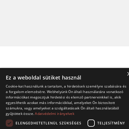
Ez a weboldal sütiket használ
Cookie-kat használunk a tartalom, a hirdetések személyre szabására és
a forgalom elemzésére. Webhelyünk Ön általi használatára vonatkozó
információkat megosztjuk hirdetési és elemző partnereinkkel is, akik
egyesíthetik azokat más információkkal, amelyeket Ön biztosított
számukra, vagy amelyeket a szolgáltatásaik Ön általi használatából
gyűjtöttek össze.
Adatvédelmi irányelvek
ELENGEDHETETLENÜL SZÜKSÉGES
TELJESÍTMÉNY