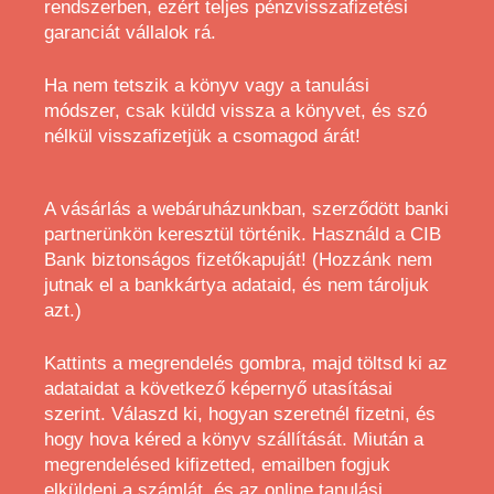
rendszerben, ezért teljes pénzvisszafizetési
garanciát vállalok rá.
Ha nem tetszik a könyv vagy a tanulási
módszer, csak küldd vissza a könyvet, és szó
nélkül visszafizetjük a csomagod árát!
A vásárlás a webáruházunkban, szerződött banki
partnerünkön keresztül történik. Használd a CIB
Bank biztonságos fizetőkapuját! (Hozzánk nem
jutnak el a bankkártya adataid, és nem tároljuk
azt.)
Kattints a megrendelés gombra, majd töltsd ki az
adataidat a következő képernyő utasításai
szerint. Válaszd ki, hogyan szeretnél fizetni, és
hogy hova kéred a könyv szállítását. Miután a
megrendelésed kifizetted, emailben fogjuk
elküldeni a számlát, és az online tanulási