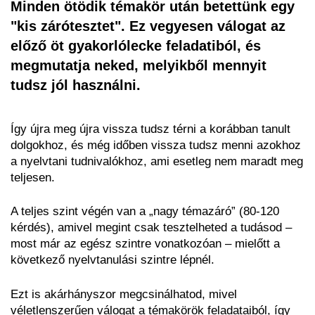
Minden ötödik témakör után betettünk egy
"kis zárótesztet". Ez vegyesen válogat az
előző öt gyakorlólecke feladatiból, és
megmutatja neked, melyikből mennyit
tudsz jól használni.
Így újra meg újra vissza tudsz térni a korábban tanult
dolgokhoz, és még időben vissza tudsz menni azokhoz
a nyelvtani tudnivalókhoz, ami esetleg nem maradt meg
teljesen.
A teljes szint végén van a „nagy témazáró” (80-120
kérdés), amivel megint csak tesztelheted a tudásod –
most már az egész szintre vonatkozóan – mielőtt a
következő nyelvtanulási szintre lépnél.
Ezt is akárhányszor megcsinálhatod, mivel
véletlenszerűen válogat a témakörök feladataiból, így