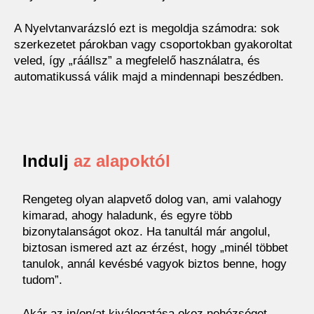
A Nyelvtanvarázsló ezt is megoldja számodra: sok
szerkezetet párokban vagy csoportokban gyakoroltat
veled, így „ráállsz” a megfelelő használatra, és
automatikussá válik majd a mindennapi beszédben.
Indulj
az alapoktól
Rengeteg olyan alapvető dolog van, ami valahogy
kimarad, ahogy haladunk, és egyre több
bizonytalanságot okoz. Ha tanultál már angolul,
biztosan ismered azt az érzést, hogy „minél többet
tanulok, annál kevésbé vagyok biztos benne, hogy
tudom”.
Akár az in/on/at kiválogatása okoz nehézséget,