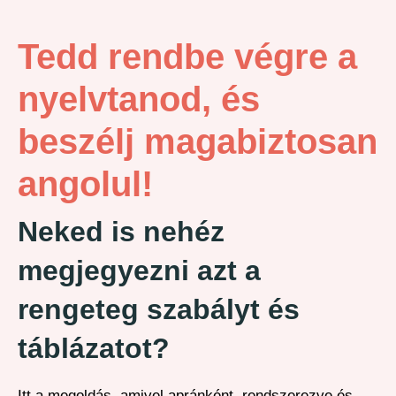
Tedd rendbe végre a
nyelvtanod, és
beszélj magabiztosan
angolul!
Neked is nehéz
megjegyezni azt a
rengeteg szabályt és
táblázatot?
Itt a megoldás, amivel apránként, rendszerezve és