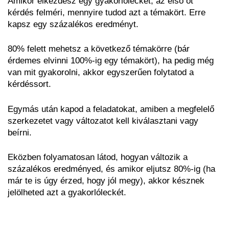
Amikor elkezdesz egy gyakorlóleckét, az első öt
kérdés felméri, mennyire tudod azt a témakört. Erre
kapsz egy százalékos eredményt.
80% felett mehetsz a következő témakörre (bár
érdemes elvinni 100%-ig egy témakört), ha pedig még
van mit gyakorolni, akkor egyszerűen folytatod a
kérdéssort.
Egymás után kapod a feladatokat, amiben a megfelelő
szerkezetet vagy változatot kell kiválasztani vagy
beírni.
Eközben folyamatosan látod, hogyan változik a
százalékos eredményed, és amikor eljutsz 80%-ig (ha
már te is úgy érzed, hogy jól megy), akkor késznek
jelölheted azt a gyakorlóleckét.