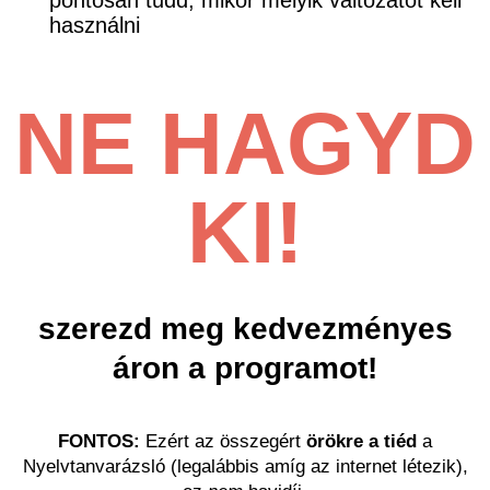
pontosan tudd, mikor melyik változatot kell
használni
NE HAGYD
KI!
szerezd meg kedvezményes
áron a programot!
FONTOS:
Ezért az összegért
örökre a tiéd
a
Nyelvtanvarázsló (legalábbis amíg az internet létezik),