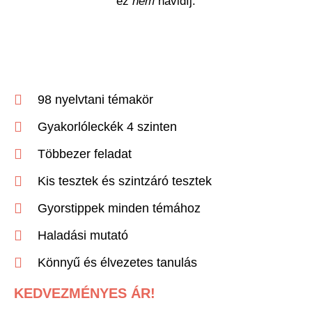
ez
nem
havidíj.
98 nyelvtani témakör
Gyakorlóleckék 4 szinten
Többezer feladat
Kis tesztek és szintzáró tesztek
Gyorstippek minden témához
Haladási mutató
Könnyű és élvezetes tanulás
KEDVEZMÉNYES ÁR!