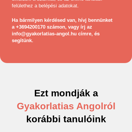
felülethez a belépési adatokat.
Ha bármilyen kérdésed van, hívj bennünket
a
+3694200170
számon, vagy írj az
info@gyakorlatias-angol.hu
címre, és
segítünk.
Ezt mondják a
Gyakorlatias Angolról
korábbi tanulóink