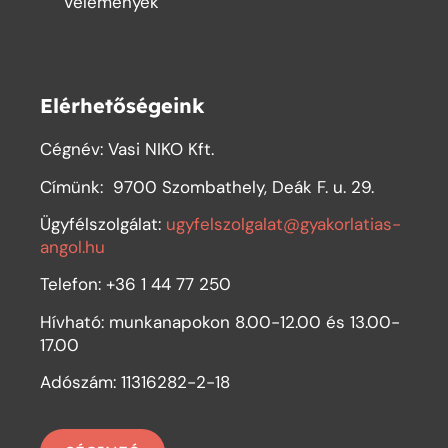
Vélemények
Elérhetőségeink
Cégnév: Vasi NIKO Kft.
Címünk:
9700 Szombathely, Deák F. u. 29.
Ügyfélszolgálat:
ugyfelszolgalat@gyakorlatias-
angol.hu
Telefon: +36 1 44 77 250
Hívható: munkanapokon 8.00-12.00 és 13.00-
17.00
Adószám: 11316282-2-18