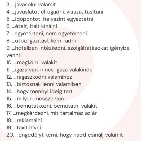
3. …javasolni valamit
4. …javaslatot elfogadni, visszautasítani
5. …időpontot, helyszínt egyeztetni
6. …ételt, italt kínálni
7. …egyetérteni, nem egyetérteni
8. …útba igazítást kérni, adni
9. …hotelben intézkedni, szolgáltatásokat igénybe
venni
10. …megkérni valakit
11. …igaza van, nincs igaza valakinek
12. …ragaszkodni valamihez
13. …biztosnak lenni valamiben
14. …hogy mennyi ideig tart
15. …milyen messze van
16. …bemutatkozni, bemutatni valakit
17. …megkérdezni, mit tartalmaz az ár
18. …reklamálni
19. …taxit hívni
20. …engedélyt kérni, hogy hadd csinálj valamit