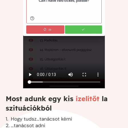
Most adunk egy kis
ízelítőt
la
szituációkból
1. Hogy tudsz…tanácsot kérni
2. …tanácsot adni