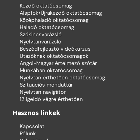
Kezdő oktatócsomag
Alapfok/Újrakezdő oktatócsomag
Középhaladó oktatócsomag
Haladó oktatócsomag
Szókincsvarázsló
Nyelvtanvarázsló
Beszédfejlesztő videókurzus
Utazóknak oktatócsomagok
Angol-Magyar értelmező szótár
Munkában oktatócsomag
Nyelvtan érthetően oktatócsomag
Szituációs mondattár
Nyelvtan navigátor
12 igeidő végre érthetően
Hasznos linkek
Kapcsolat
Rólunk