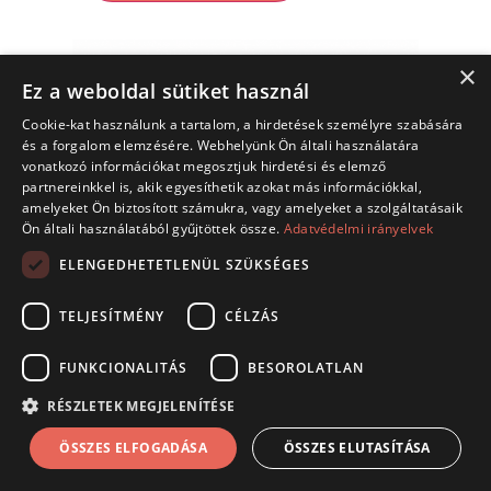
×
Ez a weboldal sütiket használ
Cookie-kat használunk a tartalom, a hirdetések személyre szabására
és a forgalom elemzésére. Webhelyünk Ön általi használatára
vonatkozó információkat megosztjuk hirdetési és elemző
partnereinkkel is, akik egyesíthetik azokat más információkkal,
amelyeket Ön biztosított számukra, vagy amelyeket a szolgáltatásaik
Ön általi használatából gyűjtöttek össze.
Adatvédelmi irányelvek
ELENGEDHETETLENÜL SZÜKSÉGES
TELJESÍTMÉNY
CÉLZÁS
FUNKCIONALITÁS
BESOROLATLAN
RÉSZLETEK MEGJELENÍTÉSE
ÁSZF
Adatkezelési tájékoztató
ÖSSZES ELFOGADÁSA
ÖSSZES ELUTASÍTÁSA