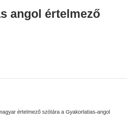
as angol értelmező
agyar értelmező szótára a Gyakorlatias-angol