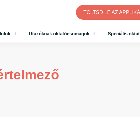
TÖLTSD LE AZ APPLIK
dulok
Utazóknak oktatócsomagok
Speciális okta
értelmező