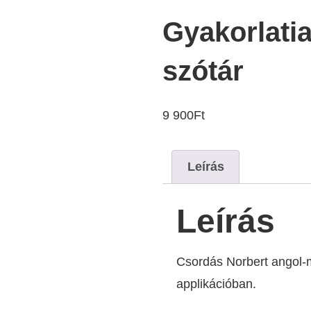
Gyakorlati
szótár
9 900
Ft
Leírás
Leírás
Csordás Norbert angol-m
applikációban.