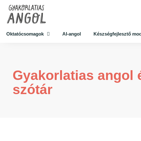
Oktatócsomagok
AI-angol
Készségfejlesztő mo
Gyakorlatias angol 
szótár