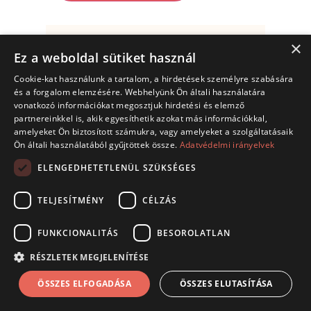
×
Ez a weboldal sütiket használ
Cookie-kat használunk a tartalom, a hirdetések személyre szabására
és a forgalom elemzésére. Webhelyünk Ön általi használatára
vonatkozó információkat megosztjuk hirdetési és elemző
partnereinkkel is, akik egyesíthetik azokat más információkkal,
amelyeket Ön biztosított számukra, vagy amelyeket a szolgáltatásaik
Ön általi használatából gyűjtöttek össze.
Adatvédelmi irányelvek
ELENGEDHETETLENÜL SZÜKSÉGES
TELJESÍTMÉNY
CÉLZÁS
FUNKCIONALITÁS
BESOROLATLAN
RÉSZLETEK MEGJELENÍTÉSE
ÁSZF
Adatkezelési tájékoztató
ÖSSZES ELFOGADÁSA
ÖSSZES ELUTASÍTÁSA