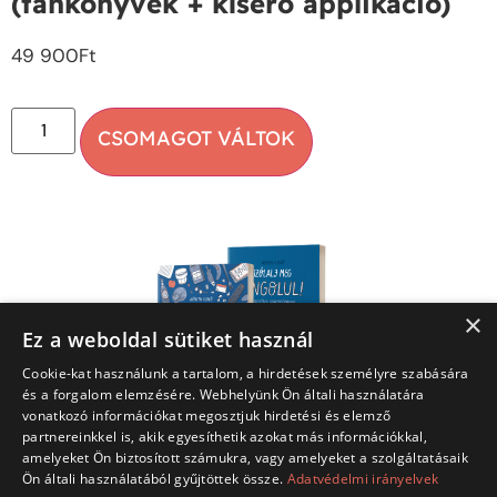
(tankönyvek + kísérő applikáció)
49 900
Ft
×
Ez a weboldal sütiket használ
Cookie-kat használunk a tartalom, a hirdetések személyre szabására
és a forgalom elemzésére. Webhelyünk Ön általi használatára
vonatkozó információkat megosztjuk hirdetési és elemző
partnereinkkel is, akik egyesíthetik azokat más információkkal,
amelyeket Ön biztosított számukra, vagy amelyeket a szolgáltatásaik
Ön általi használatából gyűjtöttek össze.
Adatvédelmi irányelvek