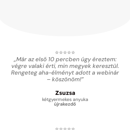
⭐⭐⭐⭐⭐
„Már az első 10 percben úgy éreztem:
végre valaki érti, min megyek keresztül.
Rengeteg aha-élményt adott a webinár
– köszönöm!”
Zsuzsa
kétgyermekes anyuka
újrakezdő
⭐⭐⭐⭐⭐