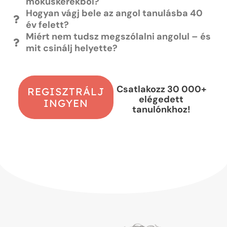
mókuskerékből?
Hogyan vágj bele az angol tanulásba 40
év felett?
Miért nem tudsz megszólalni angolul – és
mit csinálj helyette?
Csatlakozz 30 000+
REGISZTRÁLJ
elégedett
INGYEN
tanulónkhoz!