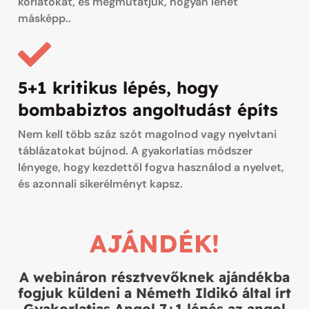
korlátokat, és megmutatjuk, hogyan lehet
másképp..
5+1 kritikus lépés, hogy
bombabiztos angoltudást építs
Nem kell több száz szót magolnod vagy nyelvtani
táblázatokat bújnod. A gyakorlatias módszer
lényege, hogy kezdettől fogva használod a nyelvet,
és azonnali sikerélményt kapsz.
AJÁNDÉK!
A webináron résztvevőknek ajándékba
fogjuk küldeni a Németh Ildikó által írt
Gyakorlatias Angol 7+1 lépés az angol