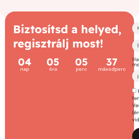
Biztosítsd a helyed,
regisztrálj most!
04
05
05
36
Ha
me
nap
óra
perc
másodperc
fe
Vas
(é
vi