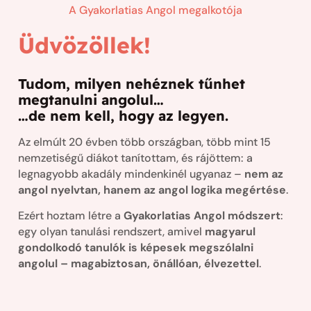
A Gyakorlatias Angol megalkotója
Üdvözöllek!
Tudom, milyen nehéznek tűnhet
megtanulni angolul…
…de nem kell, hogy az legyen.
Az elmúlt 20 évben több országban, több mint 15
nemzetiségű diákot tanítottam, és rájöttem: a
legnagyobb akadály mindenkinél ugyanaz –
nem az
angol nyelvtan, hanem az angol logika megértése
.
Ezért hoztam létre a
Gyakorlatias Angol módszert
:
egy olyan tanulási rendszert, amivel
magyarul
gondolkodó tanulók is képesek megszólalni
angolul – magabiztosan, önállóan, élvezettel
.