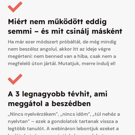
Miért nem működött eddig
semmi – és mit csinálj másként
Ha már ezer módszert próbáltál, de még mindig
nem beszélsz angolul, akkor itt az ideje végre
megérteni: nem benned van a hiba, csak nem a
megfelelő úton jártál. Mutatjuk, merre indulj el!
A 3 legnagyobb tévhit, ami
meggátol a beszédben
„Nincs nyelvérzékem”, „nincs időm”, „túl nehéz a
nyelvtan” – ezek a gondolatok tartanak vissza a
legtöbb tanulót. A webináron lebontjuk ezeket a