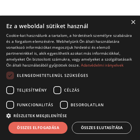
×
Ez a weboldal sütiket használ
Cookie-kat használunk a tartalom, a hirdetések személyre szabására
és a forgalom elemzésére. Webhelyünk Ön általi használatára
vonatkozó információkat megosztjuk hirdetési és elemző
partnereinkkel is, akik egyesíthetik azokat más információkkal,
amelyeket Ön biztosított számukra, vagy amelyeket a szolgáltatásaik
Ön általi használatából gyűjtöttek össze.
Adatvédelmi irányelvek
ELENGEDHETETLENÜL SZÜKSÉGES
TELJESÍTMÉNY
CÉLZÁS
FUNKCIONALITÁS
BESOROLATLAN
RÉSZLETEK MEGJELENÍTÉSE
ÖSSZES ELFOGADÁSA
ÖSSZES ELUTASÍTÁSA