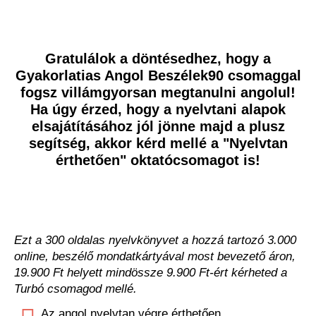
Gratulálok a döntésedhez, hogy a
Gyakorlatias Angol Beszélek90 csomaggal
fogsz villámgyorsan megtanulni angolul!
Ha úgy érzed, hogy a nyelvtani alapok
elsajátításához jól jönne majd a plusz
segítség, akkor kérd mellé a "Nyelvtan
érthetően" oktatócsomagot is!
Ezt a 300 oldalas nyelvkönyvet a hozzá tartozó 3.000
online, beszélő mondatkártyával most bevezető áron,
19.900 Ft helyett mindössze 9.900 Ft-ért kérheted a
Turbó csomagod mellé.
Az angol nyelvtan végre érthetően