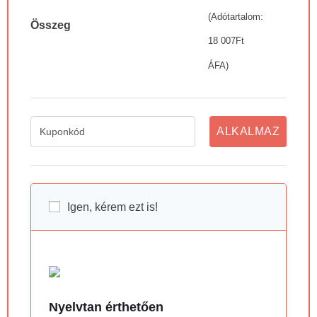
(Adótartalom:
Összeg
18 007
Ft
ÁFA)
ALKALMAZ
Igen, kérem ezt is!
Nyelvtan érthetően