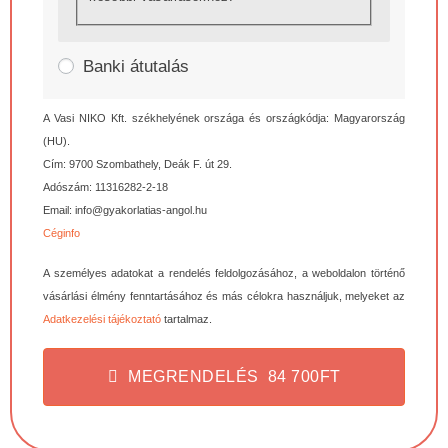
Banki átutalás
A Vasi NIKO Kft. székhelyének országa és országkódja: Magyarország
(HU).
Cím: 9700 Szombathely, Deák F. út 29.
Adószám: 11316282-2-18
Email:
info@gyakorlatias-angol.hu
Céginfo
A személyes adatokat a rendelés feldolgozásához, a weboldalon történő
vásárlási élmény fenntartásához és más célokra használjuk, melyeket az
Adatkezelési tájékoztató
tartalmaz.
MEGRENDELÉS 84 700FT