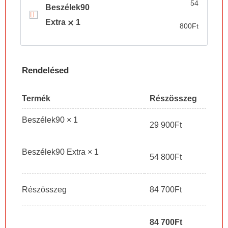
54
Beszélek90
Extra
1
800
Ft
Rendelésed
Termék
Részösszeg
Beszélek90
× 1
29 900
Ft
Beszélek90 Extra
× 1
54 800
Ft
Részösszeg
84 700
Ft
84 700
Ft