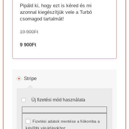
Pipáld ki, hogy ezt is kéred és mi
azonnal kiegészítjük vele a Turbó
csomagod tartalmát!
19 900
Ft
9 900
Ft
Stripe
Új fizetési mód használata
Fizetési adatok mentése a fiókomba a
későbbi vásárlásokhoz.