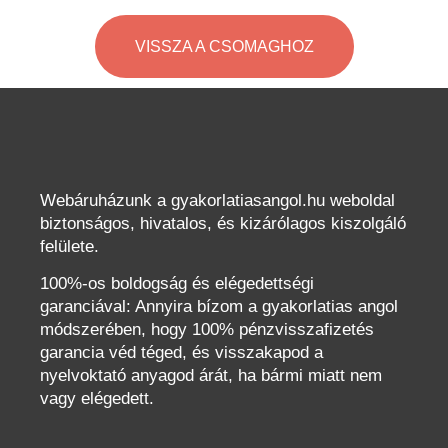
VISSZA A CSOMAGHOZ
Webáruházunk a gyakorlatiasangol.hu weboldal
biztonságos, hivatalos, és kizárólagos kiszolgáló
felülete.
100%-os boldogság és elégedettségi
garanciával: Annyira bízom a gyakorlatias angol
módszerében, hogy 100% pénzvisszafizetés
garancia véd téged, és visszakapod a
nyelvoktató anyagod árát, ha bármi miatt nem
vagy elégedett.