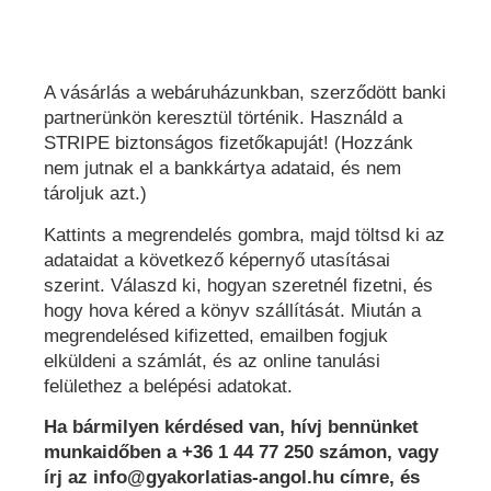
A vásárlás a webáruházunkban, szerződött banki
partnerünkön keresztül történik. Használd a
STRIPE biztonságos fizetőkapuját! (Hozzánk
nem jutnak el a bankkártya adataid, és nem
tároljuk azt.)
Kattints a megrendelés gombra, majd töltsd ki az
adataidat a következő képernyő utasításai
szerint. Válaszd ki, hogyan szeretnél fizetni, és
hogy hova kéred a könyv szállítását. Miután a
megrendelésed kifizetted, emailben fogjuk
elküldeni a számlát, és az online tanulási
felülethez a belépési adatokat.
Ha bármilyen kérdésed van, hívj bennünket
munkaidőben a
+36 1 44 77 250
számon, vagy
írj az
info@gyakorlatias-angol.hu
címre, és