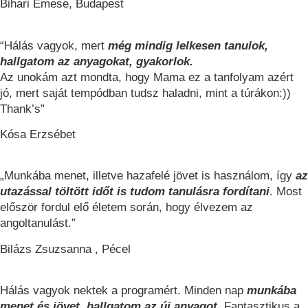
Bihari Emese, Budapest
“Hálás vagyok, mert
még mindig lelkesen tanulok,
hallgatom az anyagokat, gyakorlok.
Az unokám azt mondta, hogy Mama ez a tanfolyam azért
jó, mert saját tempódban tudsz haladni, mint a túrákon:))
Thank’s”
Kósa Erzsébet
„Munkába menet, illetve hazafelé jövet is használom, így
az
utazással töltött időt is tudom tanulásra fordítani
. Most
először fordul elő életem során, hogy élvezem az
angoltanulást.”
Bilázs Zsuzsanna , Pécel
Hálás vagyok nektek a programért. Minden nap
munkába
menet és jövet, hallgatom az új anyagot.
Fantasztikus a