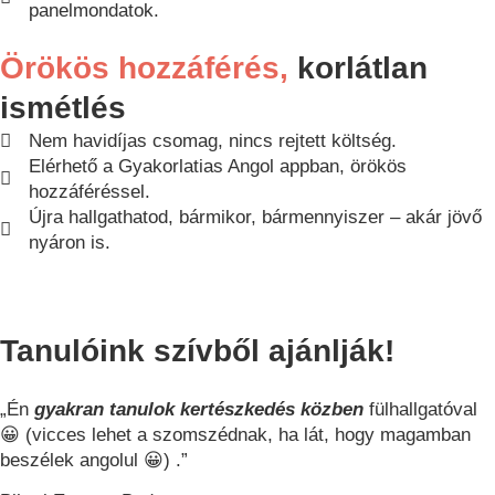
panelmondatok.
Örökös hozzáférés,
korlátlan
ismétlés
Nem havidíjas csomag, nincs rejtett költség.
Elérhető a Gyakorlatias Angol appban, örökös
hozzáféréssel.
Újra hallgathatod, bármikor, bármennyiszer – akár jövő
nyáron is.
Tanulóink szívből ajánlják!
„
Én
gyakran tanulok kertészkedés közben
fülhallgatóval
😀 (vicces lehet a szomszédnak, ha lát, hogy magamban
beszélek angolul 😀) .”