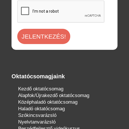
JELENTKEZÉS!
Oktatócsomagjaink
Kezdő oktatócsomag
Alapfok/Újrakezdő oktatócsomag
Középhaladó oktatócsomag
Haladó oktatócsomag
Szókincsvarázsló
Nyelvtanvarázsló
Beszédfejlesztő videókurzus