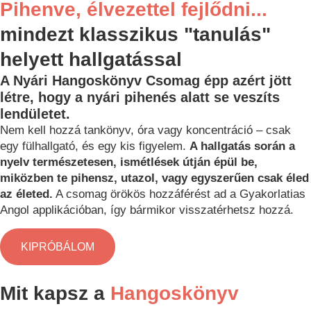
Pihenve, élvezettel fejlődni...
mindezt klasszikus "tanulás"
helyett hallgatással
A Nyári Hangoskönyv Csomag épp azért jött
létre, hogy a nyári pihenés alatt se veszíts
lendületet.
Nem kell hozzá tankönyv, óra vagy koncentráció – csak
egy fülhallgató, és egy kis figyelem.
A hallgatás során a
nyelv természetesen, ismétlések útján épül be,
miközben te pihensz, utazol, vagy egyszerűen csak éled
az életed.
A csomag örökös hozzáférést ad a Gyakorlatias
Angol applikációban, így bármikor visszatérhetsz hozzá.
KIPRÓBÁLOM
Mit kapsz a
Hangoskönyv