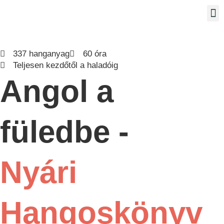
Készs
Ut
Sp
IN
337 hanganyag
60 óra
Teljesen kezdőtől a haladóig
Angol a
füledbe -
Nyári
Hangoskönyv