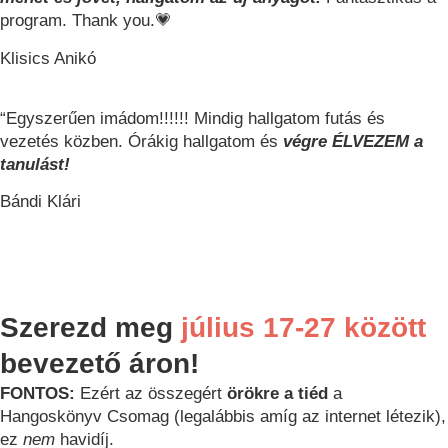
program. Thank you.💗
Klisics Anikó
“Egyszerűen imádom!!!!!! Mindig hallgatom futás és
vezetés közben. Órákig hallgatom és
végre ÉLVEZEM a
tanulást!
Bándi Klári
nap
óra
perc
mp
Szerezd meg
július 17-27 között
bevezető áron!
FONTOS:
Ezért az összegért
örökre a tiéd
a
Hangoskönyv Csomag (legalábbis amíg az internet létezik),
ez
nem
havidíj.