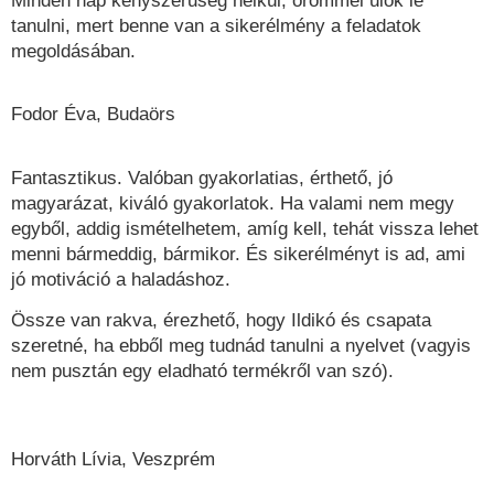
Minden nap kényszerűség nélkül, örömmel ülök le
tanulni, mert benne van a sikerélmény a feladatok
megoldásában.
Fodor Éva, Budaörs
Fantasztikus. Valóban gyakorlatias, érthető, jó
magyarázat, kiváló gyakorlatok. Ha valami nem megy
egyből, addig ismételhetem, amíg kell, tehát vissza lehet
menni bármeddig, bármikor. És sikerélményt is ad, ami
jó motiváció a haladáshoz.
Össze van rakva, érezhető, hogy Ildikó és csapata
szeretné, ha ebből meg tudnád tanulni a nyelvet (vagyis
nem pusztán egy eladható termékről van szó).
Horváth Lívia, Veszprém