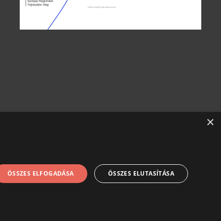
×
ÖSSZES ELFOGADÁSA
ÖSSZES ELUTASÍTÁSA
tájékoztató