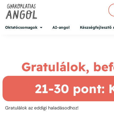
Oktatócsomagok
AI-angol
Készségfejlesztő
Gratulálok, bef
21-30 pont
Gratulálok az eddigi haladásodhoz!