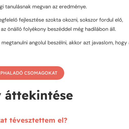
digi tanulásnak megvan az eredménye.
elelő fejlesztése szokta okozni, sokszor fordul elő,
 az önálló folyékony beszéddel még hadilábon áll.
 megtanulni angolul beszélni, akkor azt javaslom, hogy 
ÉPHALADÓ CSOMAGOKAT
áttekintése
at tévesztettem el?