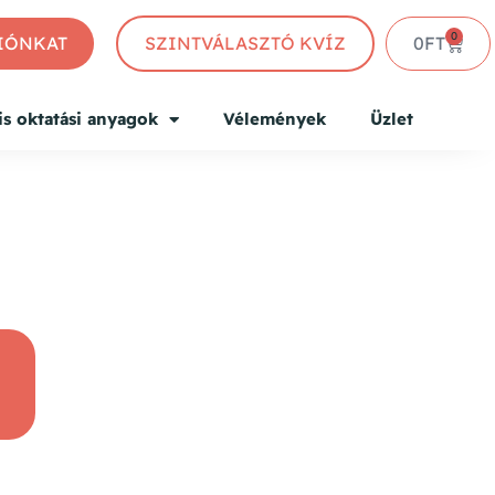
0
CIÓNKAT
SZINTVÁLASZTÓ KVÍZ
0
FT
is oktatási anyagok
Vélemények
Üzlet