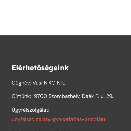
Elérhetőségeink
Cégnév: Vasi NIKO Kft.
Címünk:
9700 Szombathely, Deák F. u. 29.
Ügyfélszolgálat:
ugyfelszolgalat@gyakorlatias-angol.hu