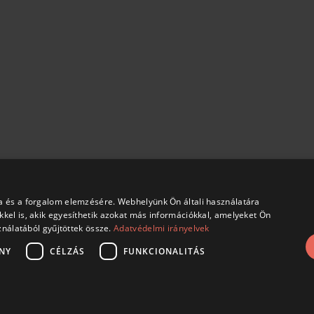
a és a forgalom elemzésére. Webhelyünk Ön általi használatára
kel is, akik egyesíthetik azokat más információkkal, amelyeket Ön
ználatából gyűjtöttek össze.
Adatvédelmi irányelvek
NY
CÉLZÁS
FUNKCIONALITÁS
kezelési tájékoztató
Banki fizetési tájékoztató
Vásárlás előtti 