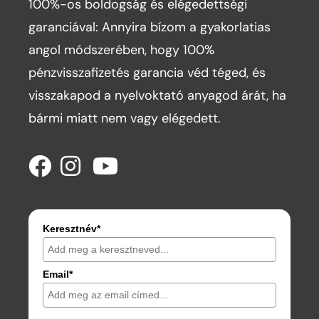
100%-os boldogság és elégedettségi
garanciával: Annyira bízom a gyakorlatias
angol módszerében, hogy 100%
pénzvisszafizetés garancia véd téged, és
visszakapod a nyelvoktató anyagod árát, ha
bármi miatt nem vagy elégedett.
Keresztnév*
Email*