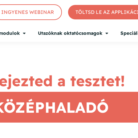
INGYENES WEBINAR
TÖLTSD LE AZ APPLIKÁ
 modulok
Utazóknak oktatócsomagok
Speciál
ejezted a tesztet!
: KÖZÉPHALADÓ