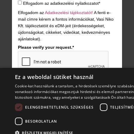
Elfogadom az adatkezelési nyilatkozatot*
Elfogadom az
Adatkezelési tájékoztatót!
A fenti e-
mail címre kérem a fontos információkat, Vasi Niko
Kft. tájékoztatóit és eDM-jeit (érdekességeket,
újdonságokat, cikkeket, videókat, kedvezményes
ajánlatokat).
Please verify your request.*
Ez a weboldal sütiket használ
JELENTKEZÉS!
Cookie-kat használunk a tartalom, a hirdetések személyre szabásár
vonatkozó információkat megosztjuk hirdetési és elemző partnereink
biztosított számukra, vagy amelyeket a szolgáltatásaik Ön általi has
ELENGEDHETETLENÜL SZÜKSÉGES
TELJESÍTMÉ
BESOROLATLAN
ÁSZF
Adat
RÉSZLETEK MEGJELENÍTÉSE