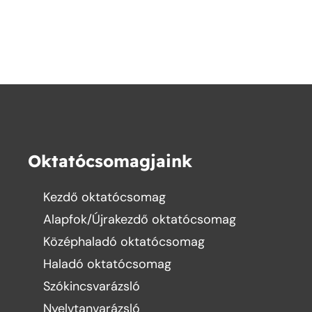
Oktatócsomagjaink
Kezdő oktatócsomag
Alapfok/Újrakezdő oktatócsomag
Középhaladó oktatócsomag
Haladó oktatócsomag
Szókincsvarázsló
Nyelvtanvarázsló