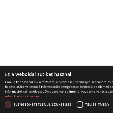
Ez a weboldal sütiket használ
Cookie-kat használunk a tartalom, a hirdetések személyre szabására és 
használatára vonatkozó információkat megosztjuk hirdetési és elemző par
információkkal, amelyeket Ön biztosított számukra, vagy amelyeket a szol
Adatvédelmi irányelvek
ELENGEDHETETLENÜL SZÜKSÉGES
TELJESÍTMÉNY