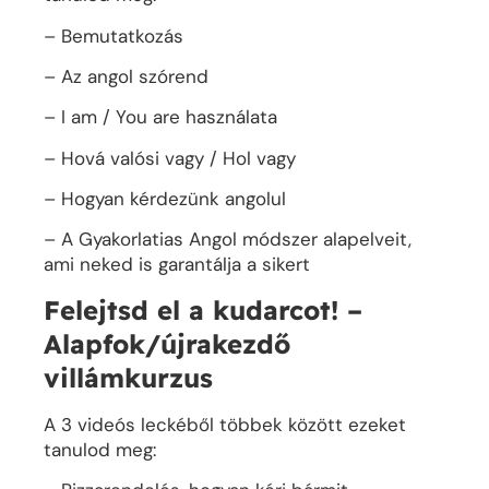
– Bemutatkozás
– Az angol szórend
– I am / You are használata
– Hová valósi vagy / Hol vagy
– Hogyan kérdezünk angolul
– A Gyakorlatias Angol módszer alapelveit,
ami neked is garantálja a sikert
Felejtsd el a kudarcot! –
Alapfok/újrakezdő
villámkurzus
A 3 videós leckéből többek között ezeket
tanulod meg: