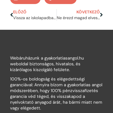
ELŐZŐ
KÖVETKEZŐ
Vissza az iskolapadba! – Így készülj fel az új tanév angolóráira
Ne érezd magad elveszve külföldön! – Szólalj meg magabiztosan angolul
Webáruházunk a gyakorlatiasangol.hu
weboldal biztonságos, hivatalos, és
kizárólagos kiszolgáló felülete.
100%-os boldogság és elégedettségi
garanciával: Annyira bízom a gyakorlatias angol
módszerében, hogy 100% pénzvisszafizetés
garancia véd téged, és visszakapod a
nyelvoktató anyagod árát, ha bármi miatt nem
vagy elégedett.