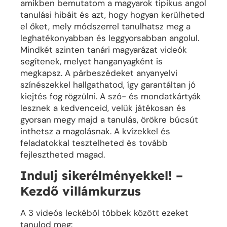
amikben bemutatom a magyarok tipikus angol
tanulási hibáit és azt, hogy hogyan kerülheted
el őket, mely módszerrel tanulhatsz meg a
leghatékonyabban és leggyorsabban angolul.
Mindkét szinten tanári magyarázat videók
segítenek, melyet hanganyagként is
megkapsz. A párbeszédeket anyanyelvi
színészekkel hallgathatod, így garantáltan jó
kiejtés fog rögzülni. A szó- és mondatkártyák
lesznek a kedvenceid, velük játékosan és
gyorsan megy majd a tanulás, örökre búcsút
inthetsz a magolásnak. A kvízekkel és
feladatokkal tesztelheted és tovább
fejlesztheted magad.
Indulj sikerélményekkel! –
Kezdő villámkurzus
A 3 videós leckéből többek között ezeket
tanulod meg: