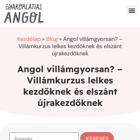
Készség
Utaz
Speciáli
INGY
Kezdőlap
»
Blog
»
Angol villámgyorsan? –
Villámkurzus lelkes kezdőknek és elszánt
újrakezdőknek
Angol villámgyorsan? –
Villámkurzus lelkes
kezdőknek és elszánt
újrakezdőknek