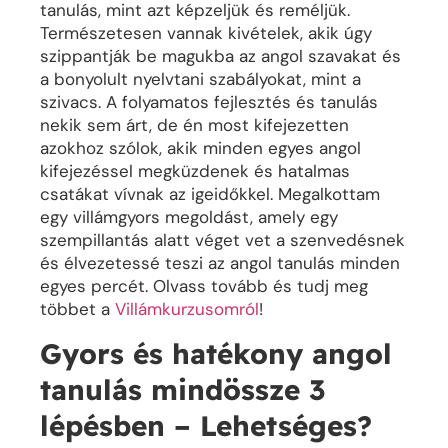
tanulás, mint azt képzeljük és reméljük.
Természetesen vannak kivételek, akik úgy
szippantják be magukba az angol szavakat és
a bonyolult nyelvtani szabályokat, mint a
szivacs. A folyamatos fejlesztés és tanulás
nekik sem árt, de én most kifejezetten
azokhoz szólok, akik minden egyes angol
kifejezéssel megküzdenek és hatalmas
csatákat vívnak az igeidőkkel. Megalkottam
egy villámgyors megoldást, amely egy
szempillantás alatt véget vet a szenvedésnek
és élvezetessé teszi az angol tanulás minden
egyes percét. Olvass tovább és tudj meg
többet a
Villámkurzusomról
!
Gyors és hatékony angol
tanulás mindössze 3
lépésben – Lehetséges?