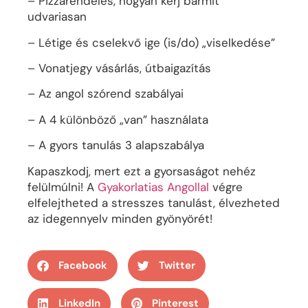
– Pizzarendelés, hogyan kérj bármit
udvariasan
– Létige és cselekvő ige (is/do) „viselkedése”
– Vonatjegy vásárlás, útbaigazítás
– Az angol szórend szabályai
– A 4 különböző „van” használata
– A gyors tanulás 3 alapszabálya
Kapaszkodj, mert ezt a gyorsaságot nehéz
felülmúlni! A
Gyakorlatias Angollal
végre
elfelejtheted a stresszes tanulást, élvezheted
az idegennyelv minden gyönyörét!
Facebook
Twitter
LinkedIn
Pinterest