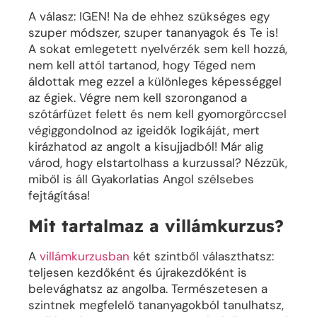
A válasz: IGEN! Na de ehhez szükséges egy
szuper módszer, szuper tananyagok és Te is!
A sokat emlegetett nyelvérzék sem kell hozzá,
nem kell attól tartanod, hogy Téged nem
áldottak meg ezzel a különleges képességgel
az égiek. Végre nem kell szoronganod a
szótárfüzet felett és nem kell gyomorgörccsel
végiggondolnod az igeidők logikáját, mert
kirázhatod az angolt a kisujjadból! Már alig
várod, hogy elstartolhass a kurzussal? Nézzük,
miből is áll Gyakorlatias Angol szélsebes
fejtágítása!
Mit tartalmaz a villámkurzus?
A
villámkurzusban
két szintből választhatsz:
teljesen kezdőként és újrakezdőként is
belevághatsz az angolba. Természetesen a
szintnek megfelelő tananyagokból tanulhatsz,