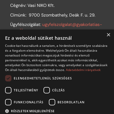
Cégnév: Vasi NIKO Kft.
Címünk:
9700 Szombathely, Deák F. u. 29.
Ügyfélszolgálat:
ugyfelszolgalat@gyakorlatias-
angol.hu
×
Ez a weboldal sütiket használ
Telefon: +36 1 44 77 250
Cookie-kat használunk a tartalom, a hirdetések személyre szabására
Hívható: munkanapokon 8.00-12.00 és 13.00-
és a forgalom elemzésére. Webhelyünk Ön általi használatára
17.00
vonatkozó információkat megosztjuk hirdetési és elemző
partnereinkkel is, akik egyesíthetik azokat más információkkal,
Adószám: 11316282-2-18
amelyeket Ön biztosított számukra, vagy amelyeket a szolgáltatásaik
Ön általi használatából gyűjtöttek össze.
Adatvédelmi irányelvek
ELENGEDHETETLENÜL SZÜKSÉGES
CÉGINFÓ
TELJESÍTMÉNY
CÉLZÁS
FUNKCIONALITÁS
BESOROLATLAN
RÉSZLETEK MEGJELENÍTÉSE