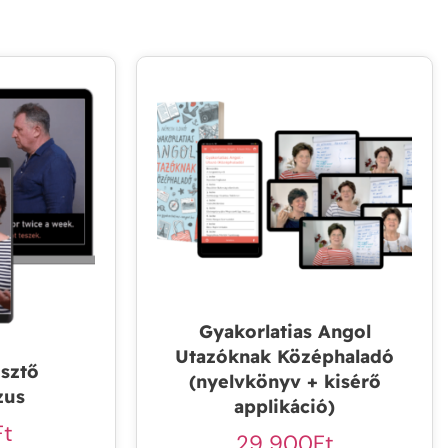
Gyakorlatias Angol
Utazóknak Középhaladó
esztő
(nyelvkönyv + kisérő
zus
applikáció)
Ft
29 900
Ft