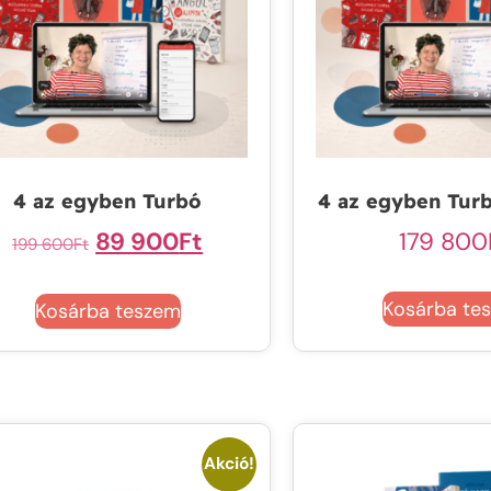
4 az egyben Turbó
4 az egyben Tur
89 900
Ft
179 800
199 600
Ft
Kosárba te
Kosárba teszem
Akció!