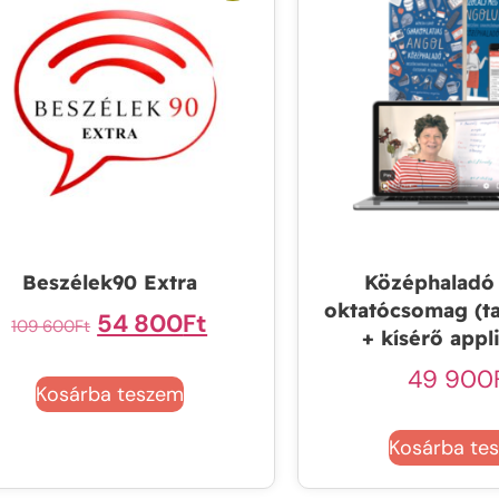
Beszélek90 Extra
Középhaladó
oktatócsomag (t
54 800
Ft
109 600
Ft
+ kísérő appl
49 900
Kosárba teszem
Kosárba te