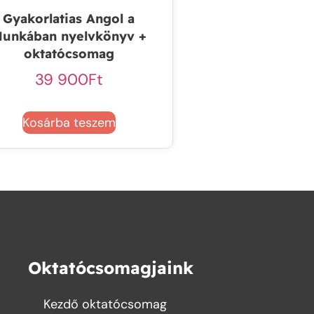
Gyakorlatias Angol a
unkában nyelvkönyv +
oktatócsomag
39 900
Ft
Kosárba teszem
Oktatócsomagjaink
Kezdő oktatócsomag