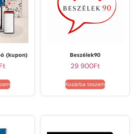
bó (kupon)
Beszélek90
Ft
29 900
Ft
szem
Kosárba teszem