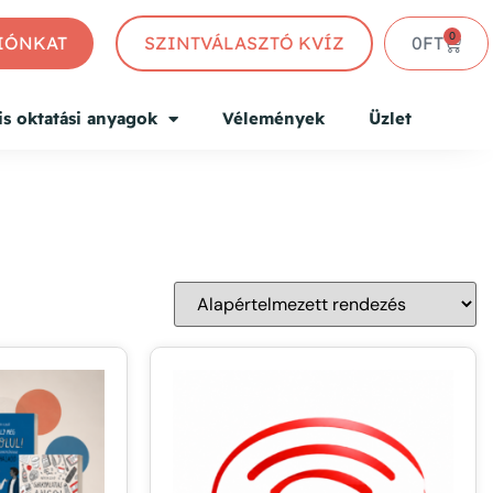
0
CIÓNKAT
SZINTVÁLASZTÓ KVÍZ
0
FT
is oktatási anyagok
Vélemények
Üzlet