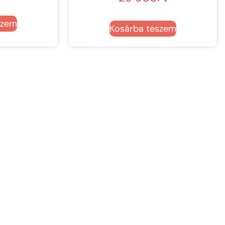
szem
Kosárba teszem