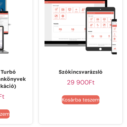
 Turbó
Szókincsvarázsló
ankönyvek
29 900
Ft
ikáció)
Ft
Kosárba teszem
szem